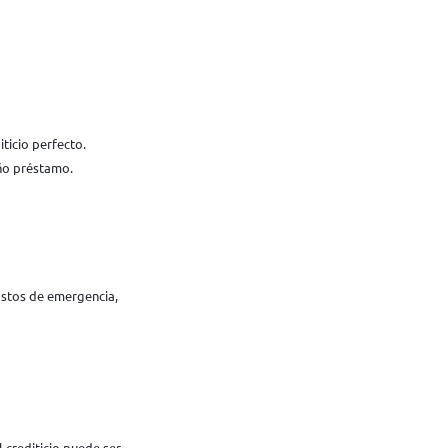
ticio perfecto.
eño préstamo.
astos de emergencia,
l crediticio puede ser