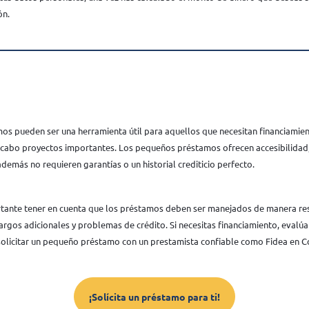
ón.
s pueden ser una herramienta útil para aquellos que necesitan financiamien
a cabo proyectos importantes. Los pequeños préstamos ofrecen accesibilidad, 
demás no requieren garantías o un historial crediticio perfecto.
rtante tener en cuenta que los préstamos deben ser manejados de manera r
argos adicionales y problemas de crédito. Si necesitas financiamiento, eval
solicitar un pequeño préstamo con un prestamista confiable como Fidea en C
¡Solícita un préstamo para ti!