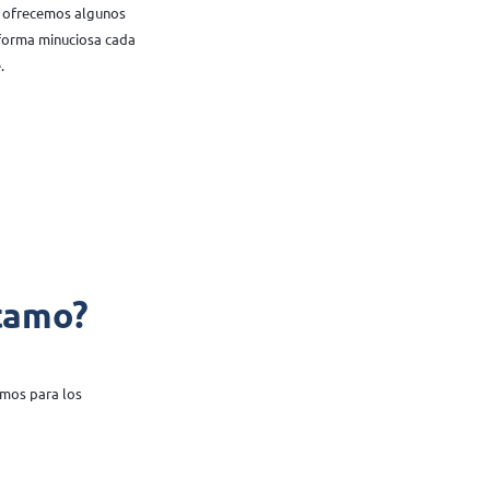
te ofrecemos algunos
forma minuciosa cada
.
stamo?
amos para los