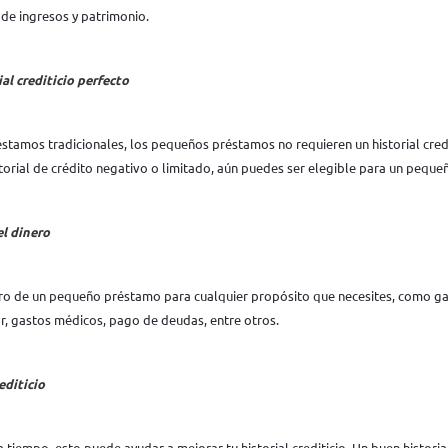
 de ingresos y patrimonio.
al crediticio perfecto
éstamos tradicionales, los pequeños préstamos no requieren un historial credi
istorial de crédito negativo o limitado, aún puedes ser elegible para un pequ
el dinero
nero de un pequeño préstamo para cualquier propósito que necesites, como g
r, gastos médicos, pago de deudas, entre otros.
editicio
 tiempo, esto puede ayudar a mejorar tu historial crediticio. Un buen historia