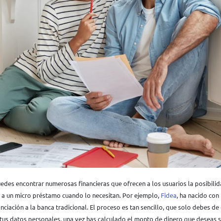
des encontrar numerosas financieras que ofrecen a los usuarios la posibilid
a a un micro préstamo cuando lo necesitan. Por ejemplo,
Fidea
, ha nacido con
anciación a la banca tradicional. El proceso es tan sencillo, que solo debes d
tus datos personales, una vez has calculado el monto de dinero que deseas so