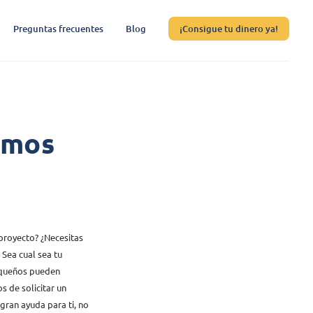
Preguntas frecuentes
Blog
¡Consigue tu dinero ya!
amos
proyecto? ¿Necesitas
 Sea cual sea tu
pequeños pueden
s de solicitar un
ran ayuda para ti, no